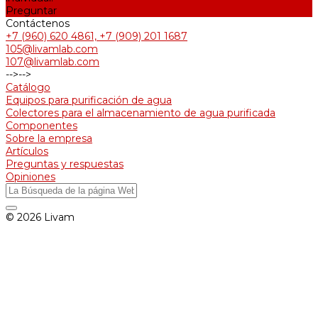
Preguntar
Contáctenos
+7 (960) 620 4861, +7 (909) 201 1687
105@livamlab.com
107@livamlab.com
-->
-->
Catálogo
Equipos para purificación de agua
Colectores para el almacenamiento de agua purificada
Componentes
Sobre la empresa
Artículos
Preguntas y respuestas
Opiniones
© 2026 Livam