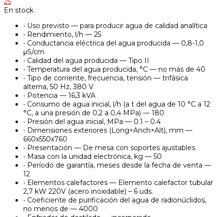
25
En stock
•
Uso previsto — para producir agua de calidad analítica
•
Rendimiento, l/h — 25
•
Conductancia eléctrica del agua producida — 0,8-1,0
μS/cm
•
Calidad del agua producida — Tipo II
•
Temperatura del agua producida, °С — no más de 40
•
Tipo de corriente, frecuencia, tensión — trifásica
alterna, 50 Hz, 380 V
•
Potencia — 16,3 kVA
•
Consumo de agua inicial, l/h (a t del agua de 10 °C a 12
°C, a una presión de 0,2 a 0,4 MPa) — 180
•
Presión del agua inicial, MPa — 0.1 – 0.4
•
Dimensiones exteriores (Long×Anch×Alt), mm —
660х550х760
•
Presentación — De mesa con soportes ajustables
•
Masa con la unidad electrónica, kg — 50
•
Período de garantía, meses desde la fecha de venta —
12
•
Elementos calefactores — Elemento calefactor tubular
2,7 kW 220V (acero inoxidable) – 6 uds.
•
Coeficiente de purificación del agua de radionúclidos,
no menos de — 4000