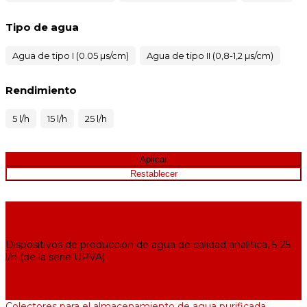
Tipo de agua
Agua de tipo I (0.05 µs/cm)
Agua de tipo II (0,8-1,2 µs/cm)
Rendimiento
5 l/h
15 l/h
25 l/h
Equipos para purificación de agua
Destiladores de agua, 2-25 l/h (de la serie АЕ)
Bidestiladores, 2-12 l/h (de la serie BE)
Dispositivos de producción de agua de calidad analítica, 5-25
l/h (de la serie UPVA)
Desionizadores de agua, 5-60 l/h (de la serie UPVD)
Destiladores de agua industriales, 40-210 l/h (de la serie АDE,
DE)
Colectores para el almacenamiento de agua purificada