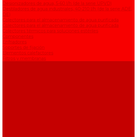
Desionizadores de agua, 5-60 l/h (de la serie UPVD)
Destiladores de agua industriales, 40-210 l/h (de la serie АDE,
DE)
Colectores para el almacenamiento de agua purificada
Colectores para el almacenamiento de agua purificada
Colectores térmicos para soluciones estériles
Componentes
Enfriadores
Soportes de fijación
Elementos calefactores
Filtros y membranas
Promociones
Sobre la empresa
Artículos
Preguntas y respuestas
Opiniones
Contactos
...
Catálogo
Equipos para purificación de agua
Destiladores de agua, 2-25 l/h (de la serie АЕ)
Bidestiladores, 2-12 l/h (de la serie BE)
Dispositivos de producción de agua de calidad analítica, 5-25
l/h (de la serie UPVA)
Desionizadores de agua, 5-60 l/h (de la serie UPVD)