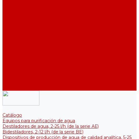
Destiladores de agua industriales, 40-210 l/h (de la serie АDE,
DE)
Colectores para el almacenamiento de agua purificada
Colectores para el almacenamiento de agua purificada
Colectores térmicos para soluciones estériles
Componentes
Enfriadores
Soportes de fijación
Elementos calefactores
Filtros y membranas
Promociones
Sobre la empresa
Artículos
Preguntas y respuestas
Opiniones
Contactos
Catálogo
Equipos para purificación de agua
Destiladores de agua, 2-25 l/h (de la serie АЕ)
Bidestiladores, 2-12 l/h (de la serie BE)
Dispositivos de producción de agua de calidad analítica, 5-25