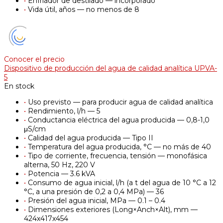
•
Enfriador de destilado — incorporado
•
Vida útil, años — no menos de 8
Conocer el precio
Dispositivo de producción del agua de calidad analítica UPVA-
5
En stock
•
Uso previsto — para producir agua de calidad analítica
•
Rendimiento, l/h — 5
•
Conductancia eléctrica del agua producida — 0,8-1,0
μS/cm
•
Calidad del agua producida — Tipo II
•
Temperatura del agua producida, °С — no más de 40
•
Tipo de corriente, frecuencia, tensión — monofásica
alterna, 50 Hz, 220 V
•
Potencia — 3.6 kVA
•
Consumo de agua inicial, l/h (a t del agua de 10 °C a 12
°C, a una presión de 0,2 a 0,4 MPa) — 36
•
Presión del agua inicial, MPa — 0.1 – 0.4
•
Dimensiones exteriores (Long×Anch×Alt), mm —
424х417х454