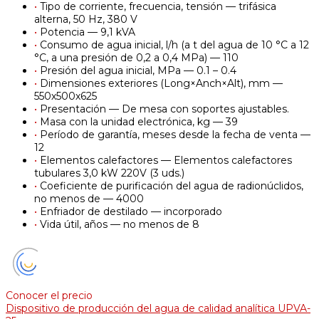
•
Tipo de corriente, frecuencia, tensión — trifásica
alterna, 50 Hz, 380 V
•
Potencia — 9,1 kVA
•
Consumo de agua inicial, l/h (a t del agua de 10 °C a 12
°C, a una presión de 0,2 a 0,4 MPa) — 110
•
Presión del agua inicial, MPa — 0.1 – 0.4
•
Dimensiones exteriores (Long×Anch×Alt), mm —
550х500х625
•
Presentación — De mesa con soportes ajustables.
•
Masa con la unidad electrónica, kg — 39
•
Período de garantía, meses desde la fecha de venta —
12
•
Elementos calefactores — Elementos calefactores
tubulares 3,0 kW 220V (3 uds.)
•
Coeficiente de purificación del agua de radionúclidos,
no menos de — 4000
•
Enfriador de destilado — incorporado
•
Vida útil, años — no menos de 8
Conocer el precio
Dispositivo de producción del agua de calidad analítica UPVA-