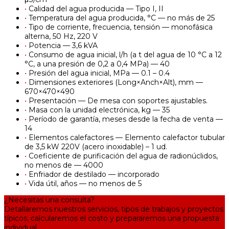
•
Calidad del agua producida — Tipo I, II
•
Temperatura del agua producida, °С — no más de 25
•
Tipo de corriente, frecuencia, tensión — monofásica
alterna, 50 Hz, 220 V
•
Potencia — 3,6 kVA
•
Consumo de agua inicial, l/h (a t del agua de 10 °C a 12
°C, a una presión de 0,2 a 0,4 MPa) — 40
•
Presión del agua inicial, MPa — 0.1 – 0.4
•
Dimensiones exteriores (Long×Anch×Alt), mm —
670×470×490
•
Presentación — De mesa con soportes ajustables.
•
Masa con la unidad electrónica, kg — 35
•
Período de garantía, meses desde la fecha de venta —
14
•
Elementos calefactores — Elemento calefactor tubular
de 3,5 kW 220V (acero inoxidable) – 1 ud.
•
Coeficiente de purificación del agua de radionúclidos,
no menos de — 4000
•
Enfriador de destilado — incorporado
•
Vida útil, años — no menos de 5
¿Necesitas una consulta?
Detallaremos nuestros servicios, tipos de trabajos y proyectos
típicos, calcularemos el costo y prepararemos una propuesta
individual.