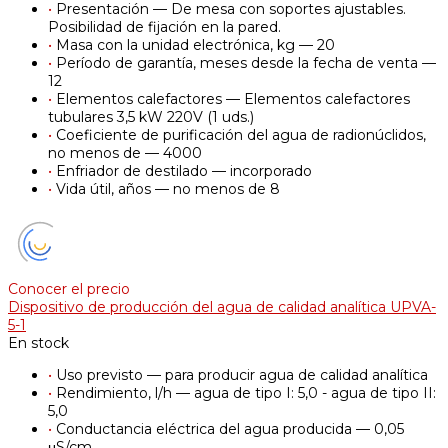
•
Presentación — De mesa con soportes ajustables.
Posibilidad de fijación en la pared.
•
Masa con la unidad electrónica, kg — 20
•
Período de garantía, meses desde la fecha de venta —
12
•
Elementos calefactores — Elementos calefactores
tubulares 3,5 kW 220V (1 uds.)
•
Coeficiente de purificación del agua de radionúclidos,
no menos de — 4000
•
Enfriador de destilado — incorporado
•
Vida útil, años — no menos de 8
Conocer el precio
Dispositivo de producción del agua de calidad analítica UPVA-
5-1
En stock
•
Uso previsto — para producir agua de calidad analítica
•
Rendimiento, l/h — agua de tipo I: 5,0 - agua de tipo II:
5,0
•
Conductancia eléctrica del agua producida — 0,05
μS/cm