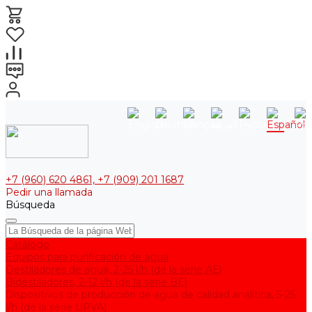
+7 (960) 620 4861, +7 (909) 201 1687
Pedir una llamada
Búsqueda
Catálogo
Equipos para purificación de agua
Destiladores de agua, 2-25 l/h (de la serie АЕ)
Bidestiladores, 2-12 l/h (de la serie BE)
Dispositivos de producción de agua de calidad analítica, 5-25
l/h (de la serie UPVA)