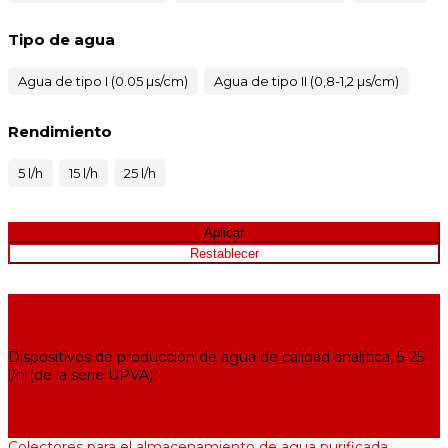
Tipo de agua
Agua de tipo I (0.05 µs/cm)
Agua de tipo II (0,8-1,2 µs/cm)
Rendimiento
5 l/h
15 l/h
25 l/h
Equipos para purificación de agua
Destiladores de agua, 2-25 l/h (de la serie АЕ)
Bidestiladores, 2-12 l/h (de la serie BE)
Dispositivos de producción de agua de calidad analítica, 5-25
l/h (de la serie UPVA)
Desionizadores de agua, 5-60 l/h (de la serie UPVD)
Destiladores de agua industriales, 40-210 l/h (de la serie АDE,
DE)
Colectores para el almacenamiento de agua purificada