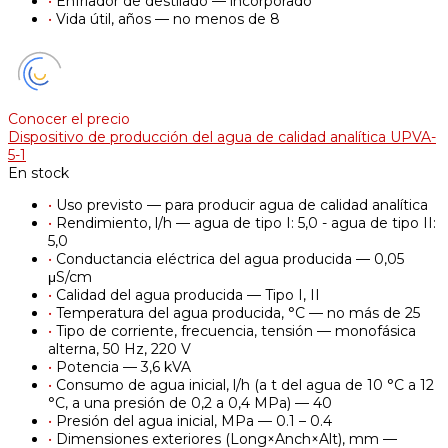
•
Enfriador de destilado — incorporado
•
Vida útil, años — no menos de 8
Conocer el precio
Dispositivo de producción del agua de calidad analítica UPVA-
5-1
En stock
•
Uso previsto — para producir agua de calidad analítica
•
Rendimiento, l/h — agua de tipo I: 5,0 - agua de tipo II:
5,0
•
Conductancia eléctrica del agua producida — 0,05
μS/cm
•
Calidad del agua producida — Tipo I, II
•
Temperatura del agua producida, °С — no más de 25
•
Tipo de corriente, frecuencia, tensión — monofásica
alterna, 50 Hz, 220 V
•
Potencia — 3,6 kVA
•
Consumo de agua inicial, l/h (a t del agua de 10 °C a 12
°C, a una presión de 0,2 a 0,4 MPa) — 40
•
Presión del agua inicial, MPa — 0.1 – 0.4
•
Dimensiones exteriores (Long×Anch×Alt), mm —