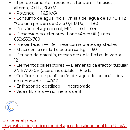
•
Tipo de corriente, frecuencia, tensión — trifásica
alterna, 50 Hz, 380 V
•
Potencia — 16,3 kVA
•
Consumo de agua inicial, l/h (a t del agua de 10 °C a 12
°C, a una presión de 0,2 a 0,4 MPa) — 180
•
Presión del agua inicial, MPa — 0.1 – 0.4
•
Dimensiones exteriores (Long×Anch×Alt), mm —
660х550х760
•
Presentación — De mesa con soportes ajustables
•
Masa con la unidad electrónica, kg — 50
•
Período de garantía, meses desde la fecha de venta —
12
•
Elementos calefactores — Elemento calefactor tubular
2,7 kW 220V (acero inoxidable) – 6 uds.
•
Coeficiente de purificación del agua de radionúclidos,
no menos de — 4000
•
Enfriador de destilado — incorporado
•
Vida útil, años — no menos de 8
Conocer el precio
Dispositivo de producción del agua de calidad analítica UPVA-