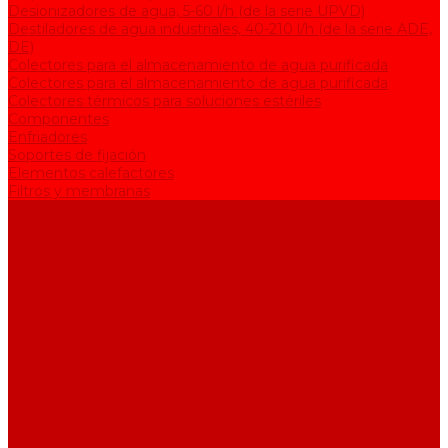
Desionizadores de agua, 5-60 l/h (de la serie UPVD)
Destiladores de agua industriales, 40-210 l/h (de la serie АDE,
DE)
Colectores para el almacenamiento de agua purificada
Colectores para el almacenamiento de agua purificada
Colectores térmicos para soluciones estériles
Componentes
Enfriadores
Soportes de fijación
Elementos calefactores
Filtros y membranas
Promociones
Sobre la empresa
Artículos
Preguntas y respuestas
Opiniones
Contactos
...
Catálogo
Equipos para purificación de agua
Destiladores de agua, 2-25 l/h (de la serie АЕ)
Bidestiladores, 2-12 l/h (de la serie BE)
Dispositivos de producción de agua de calidad analítica, 5-25
l/h (de la serie UPVA)
Desionizadores de agua, 5-60 l/h (de la serie UPVD)