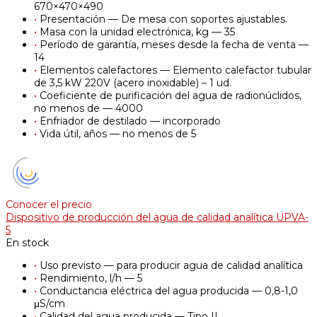
670×470×490
•
Presentación — De mesa con soportes ajustables.
•
Masa con la unidad electrónica, kg — 35
•
Período de garantía, meses desde la fecha de venta —
14
•
Elementos calefactores — Elemento calefactor tubular
de 3,5 kW 220V (acero inoxidable) – 1 ud.
•
Coeficiente de purificación del agua de radionúclidos,
no menos de — 4000
•
Enfriador de destilado — incorporado
•
Vida útil, años — no menos de 5
Conocer el precio
Dispositivo de producción del agua de calidad analítica UPVA-
5
En stock
•
Uso previsto — para producir agua de calidad analítica
•
Rendimiento, l/h — 5
•
Conductancia eléctrica del agua producida — 0,8-1,0
μS/cm
•
Calidad del agua producida — Tipo II