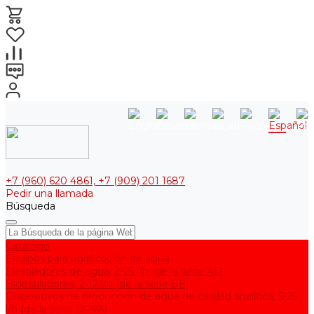
+7 (960) 620 4861, +7 (909) 201 1687
Pedir una llamada
Búsqueda
Catálogo
Equipos para purificación de agua
Destiladores de agua, 2-25 l/h (de la serie АЕ)
Bidestiladores, 2-12 l/h (de la serie BE)
Dispositivos de producción de agua de calidad analítica, 5-25
l/h (de la serie UPVA)