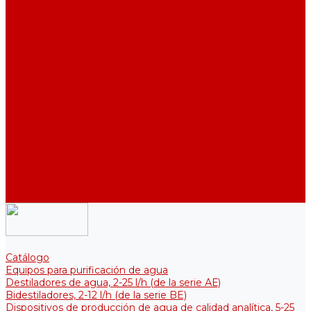
Destiladores de agua industriales, 40-210 l/h (de la serie АDE,
DE)
Colectores para el almacenamiento de agua purificada
Colectores para el almacenamiento de agua purificada
Colectores térmicos para soluciones estériles
Componentes
Enfriadores
Soportes de fijación
Elementos calefactores
Filtros y membranas
Promociones
Sobre la empresa
Artículos
Preguntas y respuestas
Opiniones
Contactos
Catálogo
Equipos para purificación de agua
Destiladores de agua, 2-25 l/h (de la serie АЕ)
Bidestiladores, 2-12 l/h (de la serie BE)
Dispositivos de producción de agua de calidad analítica, 5-25