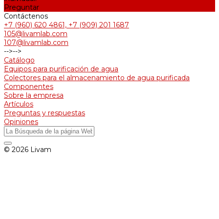
Preguntar
Contáctenos
+7 (960) 620 4861, +7 (909) 201 1687
105@livamlab.com
107@livamlab.com
-->
-->
Catálogo
Equipos para purificación de agua
Colectores para el almacenamiento de agua purificada
Componentes
Sobre la empresa
Artículos
Preguntas y respuestas
Opiniones
© 2026 Livam