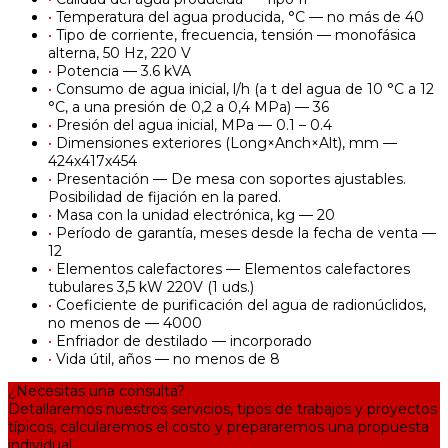
•
Temperatura del agua producida, °С — no más de 40
•
Tipo de corriente, frecuencia, tensión — monofásica
alterna, 50 Hz, 220 V
•
Potencia — 3.6 kVA
•
Consumo de agua inicial, l/h (a t del agua de 10 °C a 12
°C, a una presión de 0,2 a 0,4 MPa) — 36
•
Presión del agua inicial, MPa — 0.1 – 0.4
•
Dimensiones exteriores (Long×Anch×Alt), mm —
424х417х454
•
Presentación — De mesa con soportes ajustables.
Posibilidad de fijación en la pared.
•
Masa con la unidad electrónica, kg — 20
•
Período de garantía, meses desde la fecha de venta —
12
•
Elementos calefactores — Elementos calefactores
tubulares 3,5 kW 220V (1 uds.)
•
Coeficiente de purificación del agua de radionúclidos,
no menos de — 4000
•
Enfriador de destilado — incorporado
•
Vida útil, años — no menos de 8
¿Necesitas una consulta?
Detallaremos nuestros servicios, tipos de trabajos y proyectos
típicos, calcularemos el costo y prepararemos una propuesta
individual.