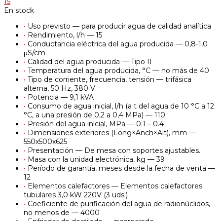
15
En stock
•
Uso previsto — para producir agua de calidad analítica
•
Rendimiento, l/h — 15
•
Conductancia eléctrica del agua producida — 0,8-1,0
μS/cm
•
Calidad del agua producida — Tipo II
•
Temperatura del agua producida, °С — no más de 40
•
Tipo de corriente, frecuencia, tensión — trifásica
alterna, 50 Hz, 380 V
•
Potencia — 9,1 kVA
•
Consumo de agua inicial, l/h (a t del agua de 10 °C a 12
°C, a una presión de 0,2 a 0,4 MPa) — 110
•
Presión del agua inicial, MPa — 0.1 – 0.4
•
Dimensiones exteriores (Long×Anch×Alt), mm —
550х500х625
•
Presentación — De mesa con soportes ajustables.
•
Masa con la unidad electrónica, kg — 39
•
Período de garantía, meses desde la fecha de venta —
12
•
Elementos calefactores — Elementos calefactores
tubulares 3,0 kW 220V (3 uds.)
•
Coeficiente de purificación del agua de radionúclidos,
no menos de — 4000