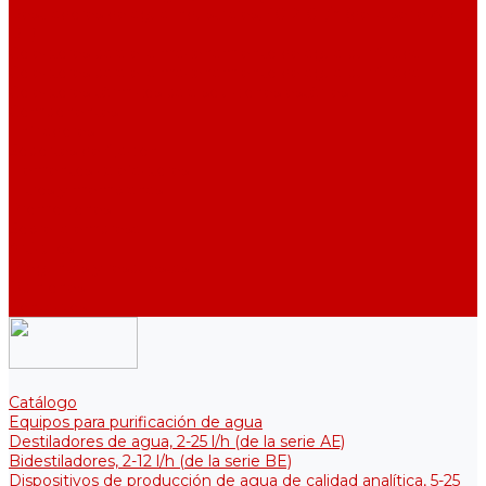
Destiladores de agua industriales, 40-210 l/h (de la serie АDE,
DE)
Colectores para el almacenamiento de agua purificada
Colectores para el almacenamiento de agua purificada
Colectores térmicos para soluciones estériles
Componentes
Enfriadores
Soportes de fijación
Elementos calefactores
Filtros y membranas
Promociones
Sobre la empresa
Artículos
Preguntas y respuestas
Opiniones
Contactos
Catálogo
Equipos para purificación de agua
Destiladores de agua, 2-25 l/h (de la serie АЕ)
Bidestiladores, 2-12 l/h (de la serie BE)
Dispositivos de producción de agua de calidad analítica, 5-25