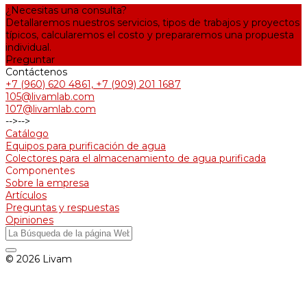
¿Necesitas una consulta?
Detallaremos nuestros servicios, tipos de trabajos y proyectos
típicos, calcularemos el costo y prepararemos una propuesta
individual.
Preguntar
Contáctenos
+7 (960) 620 4861, +7 (909) 201 1687
105@livamlab.com
107@livamlab.com
-->
-->
Catálogo
Equipos para purificación de agua
Colectores para el almacenamiento de agua purificada
Componentes
Sobre la empresa
Artículos
Preguntas y respuestas
Opiniones
© 2026 Livam