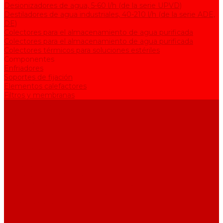
Desionizadores de agua, 5-60 l/h (de la serie UPVD)
Destiladores de agua industriales, 40-210 l/h (de la serie АDE,
DE)
Colectores para el almacenamiento de agua purificada
Colectores para el almacenamiento de agua purificada
Colectores térmicos para soluciones estériles
Componentes
Enfriadores
Soportes de fijación
Elementos calefactores
Filtros y membranas
Promociones
Sobre la empresa
Artículos
Preguntas y respuestas
Opiniones
Contactos
...
Catálogo
Equipos para purificación de agua
Destiladores de agua, 2-25 l/h (de la serie АЕ)
Bidestiladores, 2-12 l/h (de la serie BE)
Dispositivos de producción de agua de calidad analítica, 5-25
l/h (de la serie UPVA)
Desionizadores de agua, 5-60 l/h (de la serie UPVD)