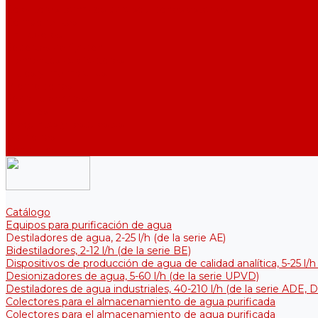
Colectores térmicos para soluciones estériles
Componentes
Enfriadores
Soportes de fijación
Elementos calefactores
Filtros y membranas
Promociones
Sobre la empresa
Artículos
Preguntas y respuestas
Opiniones
Contactos
Catálogo
Equipos para purificación de agua
Destiladores de agua, 2-25 l/h (de la serie АЕ)
Bidestiladores, 2-12 l/h (de la serie BE)
Dispositivos de producción de agua de calidad analítica, 5-25 l/h
Desionizadores de agua, 5-60 l/h (de la serie UPVD)
Destiladores de agua industriales, 40-210 l/h (de la serie АDE, 
Colectores para el almacenamiento de agua purificada
Colectores para el almacenamiento de agua purificada