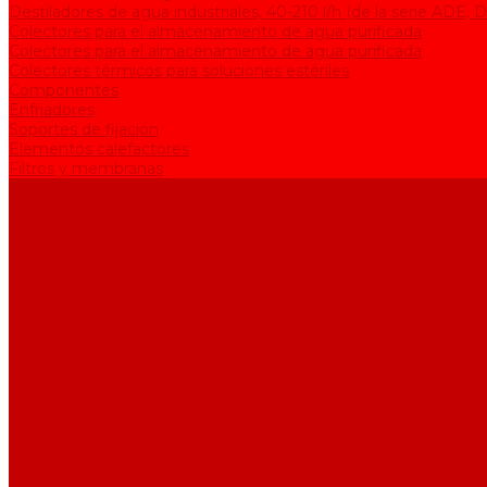
Destiladores de agua industriales, 40-210 l/h (de la serie АDE, 
Colectores para el almacenamiento de agua purificada
Colectores para el almacenamiento de agua purificada
Colectores térmicos para soluciones estériles
Componentes
Enfriadores
Soportes de fijación
Elementos calefactores
Filtros y membranas
Promociones
Sobre la empresa
Artículos
Preguntas y respuestas
Opiniones
Contactos
...
Catálogo
Equipos para purificación de agua
Destiladores de agua, 2-25 l/h (de la serie АЕ)
Bidestiladores, 2-12 l/h (de la serie BE)
Dispositivos de producción de agua de calidad analítica, 5-25 l/h
Desionizadores de agua, 5-60 l/h (de la serie UPVD)
Destiladores de agua industriales, 40-210 l/h (de la serie АDE, 
Colectores para el almacenamiento de agua purificada
Colectores para el almacenamiento de agua purificada