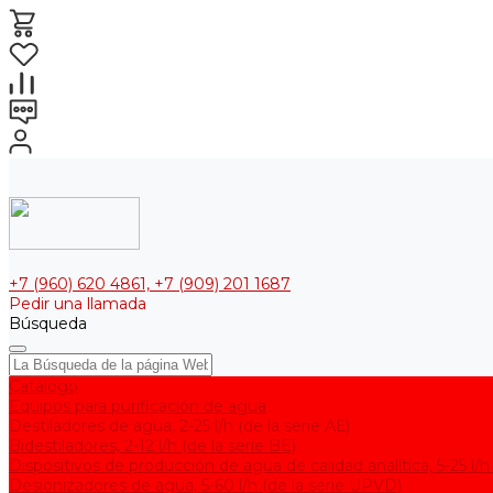
+7 (960) 620 4861, +7 (909) 201 1687
Pedir una llamada
Búsqueda
Catálogo
Equipos para purificación de agua
Destiladores de agua, 2-25 l/h (de la serie АЕ)
Bidestiladores, 2-12 l/h (de la serie BE)
Dispositivos de producción de agua de calidad analítica, 5-25 l/h
Desionizadores de agua, 5-60 l/h (de la serie UPVD)