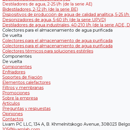
Destiladores de agua, 2-25 l/h (de la serie АЕ)
Bidestiladores, 2-12 l/h (de la serie BE)
Dispositivos de producción de agua de calidad analítica, 5-25 l/h
Desionizadores de agua, 5-60 l/h (de la serie UPVD)
Destiladores de agua industriales, 40-210 l/h (de la serie АDE, 
Colectores para el almacenamiento de agua purificada
De vuelta
Colectores para el almacenamiento de agua purificada
Colectores para el almacenamiento de agua purificada
Colectores térmicos para soluciones estériles
Componentes
De vuelta
Componentes
Enfriadores
Soportes de fijación
Elementos calefactores
Filtros y membranas
Promociones
Sobre la empresa
Artículos
Preguntas y respuestas
Opiniones
Contactos
Livam PC LLC, 134 A, B. Khmelnitskogo Avenue, 308023 Belgo
105@livamlab.com