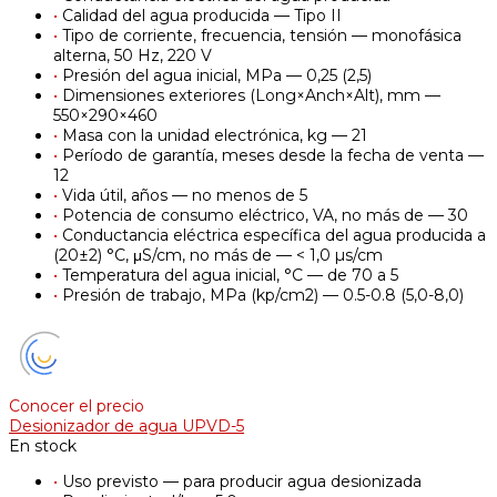
•
Calidad del agua producida — Tipo II
•
Tipo de corriente, frecuencia, tensión — monofásica
alterna, 50 Hz, 220 V
•
Presión del agua inicial, MPa — 0,25 (2,5)
•
Dimensiones exteriores (Long×Anch×Alt), mm —
550×290×460
•
Masa con la unidad electrónica, kg — 21
•
Período de garantía, meses desde la fecha de venta —
12
•
Vida útil, años — no menos de 5
•
Potencia de consumo eléctrico, VA, no más de — 30
•
Conductancia eléctrica específica del agua producida a
(20±2) °C, μS/cm, no más de — < 1,0 µs/cm
•
Temperatura del agua inicial, °C — de 70 a 5
•
Presión de trabajo, MPa (kp/cm2) — 0.5-0.8 (5,0-8,0)
Conocer el precio
Desionizador de agua UPVD-5
En stock
•
Uso previsto — para producir agua desionizada