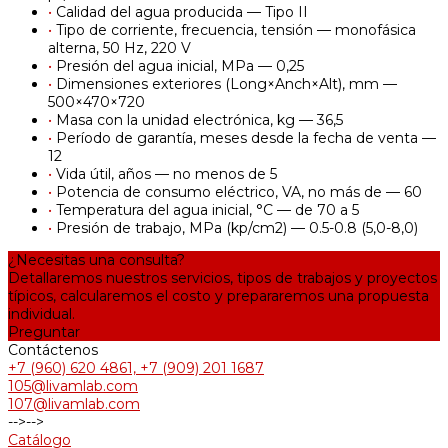
•
Calidad del agua producida — Tipo II
•
Tipo de corriente, frecuencia, tensión — monofásica
alterna, 50 Hz, 220 V
•
Presión del agua inicial, MPa — 0,25
•
Dimensiones exteriores (Long×Anch×Alt), mm —
500×470×720
•
Masa con la unidad electrónica, kg — 36,5
•
Período de garantía, meses desde la fecha de venta —
12
•
Vida útil, años — no menos de 5
•
Potencia de consumo eléctrico, VA, no más de — 60
•
Temperatura del agua inicial, °C — de 70 a 5
•
Presión de trabajo, MPa (kp/cm2) — 0.5-0.8 (5,0-8,0)
¿Necesitas una consulta?
Detallaremos nuestros servicios, tipos de trabajos y proyectos
típicos, calcularemos el costo y prepararemos una propuesta
individual.
Preguntar
Contáctenos
+7 (960) 620 4861, +7 (909) 201 1687
105@livamlab.com
107@livamlab.com
-->
-->
Catálogo