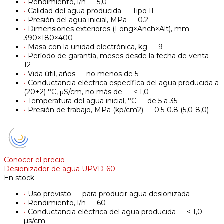
•
Rendimiento, l/h — 5,0
•
Calidad del agua producida — Tipo II
•
Presión del agua inicial, MPa — 0.2
•
Dimensiones exteriores (Long×Anch×Alt), mm —
390×180×400
•
Masa con la unidad electrónica, kg — 9
•
Período de garantía, meses desde la fecha de venta —
12
•
Vida útil, años — no menos de 5
•
Conductancia eléctrica específica del agua producida a
(20±2) °C, μS/cm, no más de — < 1,0
•
Temperatura del agua inicial, °C — de 5 a 35
•
Presión de trabajo, MPa (kp/cm2) — 0.5-0.8 (5,0-8,0)
Conocer el precio
Desionizador de agua UPVD-60
En stock
•
Uso previsto — para producir agua desionizada
•
Rendimiento, l/h — 60
•
Conductancia eléctrica del agua producida — < 1,0
µs/cm