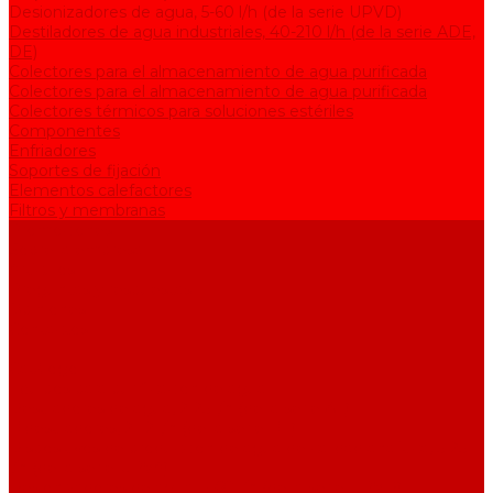
Desionizadores de agua, 5-60 l/h (de la serie UPVD)
Destiladores de agua industriales, 40-210 l/h (de la serie АDE,
DE)
Colectores para el almacenamiento de agua purificada
Colectores para el almacenamiento de agua purificada
Colectores térmicos para soluciones estériles
Componentes
Enfriadores
Soportes de fijación
Elementos calefactores
Filtros y membranas
Promociones
Sobre la empresa
Artículos
Preguntas y respuestas
Opiniones
Contactos
...
Catálogo
Equipos para purificación de agua
Destiladores de agua, 2-25 l/h (de la serie АЕ)
Bidestiladores, 2-12 l/h (de la serie BE)
Dispositivos de producción de agua de calidad analítica, 5-25
l/h (de la serie UPVA)
Desionizadores de agua, 5-60 l/h (de la serie UPVD)