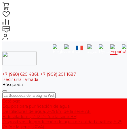
+7 (960) 620 4861, +7 (909) 201 1687
Pedir una llamada
Búsqueda
Catálogo
Equipos para purificación de agua
Destiladores de agua, 2-25 l/h (de la serie АЕ)
Bidestiladores, 2-12 l/h (de la serie BE)
Dispositivos de producción de agua de calidad analítica, 5-25
l/h (de la serie UPVA)