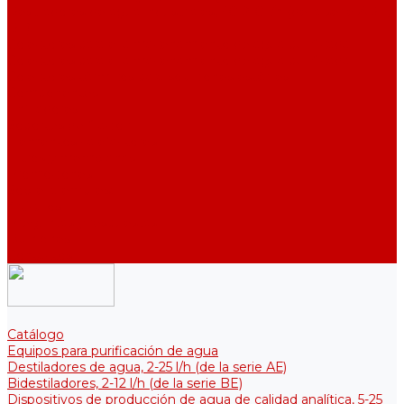
Destiladores de agua industriales, 40-210 l/h (de la serie АDE,
DE)
Colectores para el almacenamiento de agua purificada
Colectores para el almacenamiento de agua purificada
Colectores térmicos para soluciones estériles
Componentes
Enfriadores
Soportes de fijación
Elementos calefactores
Filtros y membranas
Promociones
Sobre la empresa
Artículos
Preguntas y respuestas
Opiniones
Contactos
Catálogo
Equipos para purificación de agua
Destiladores de agua, 2-25 l/h (de la serie АЕ)
Bidestiladores, 2-12 l/h (de la serie BE)
Dispositivos de producción de agua de calidad analítica, 5-25