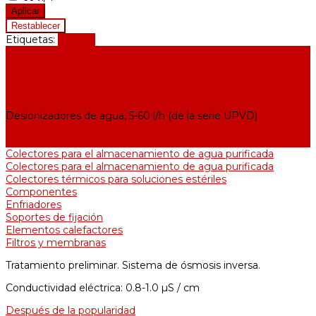
Etiquetas:
Mostrar
Equipos para purificación de agua
Destiladores de agua, 2-25 l/h (de la serie АЕ)
Bidestiladores, 2-12 l/h (de la serie BE)
Dispositivos de producción de agua de calidad analítica, 5-25
l/h (de la serie UPVA)
Desionizadores de agua, 5-60 l/h (de la serie UPVD)
Destiladores de agua industriales, 40-210 l/h (de la serie АDE,
DE)
Colectores para el almacenamiento de agua purificada
Colectores para el almacenamiento de agua purificada
Colectores térmicos para soluciones estériles
Componentes
Enfriadores
Soportes de fijación
Elementos calefactores
Filtros y membranas
Tratamiento preliminar. Sistema de ósmosis inversa.
Conductividad eléctrica: 0.8-1.0 µS / cm
Después de la popularidad