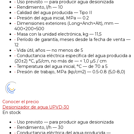
•
Uso previsto — para producir agua desionizada
•
Rendimiento, l/h — 10
•
Calidad del agua producida — Tipo II
•
Presión del agua inicial, MPa — 0.2
•
Dimensiones exteriores (Long×Anch×Alt), mm —
400×200×500
•
Masa con la unidad electrónica, kg — 11,5
•
Período de garantía, meses desde la fecha de venta —
12
•
Vida útil, años — no menos de 5
•
Conductancia eléctrica específica del agua producida a
(20±2) °C, μS/cm, no más de — < 1,0 µS / cm
•
Temperatura del agua inicial, °C — de 70 a 5
•
Presión de trabajo, MPa (kp/cm2) — 0.5-0.8 (5,0-8,0)
Conocer el precio
Desionizador de agua UPVD-30
En stock
•
Uso previsto — para producir agua desionizada
•
Rendimiento, l/h — 30
•
Conductancia eléctrica del agua producida —