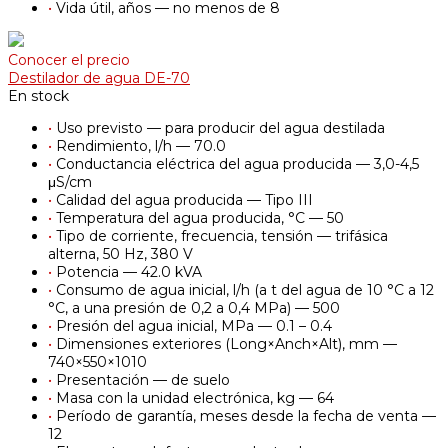
•
Vida útil, años — no menos de 8
Conocer el precio
Destilador de agua DE-70
En stock
•
Uso previsto — para producir del agua destilada
•
Rendimiento, l/h — 70.0
•
Conductancia eléctrica del agua producida — 3,0-4,5
μS/cm
•
Calidad del agua producida — Tipo III
•
Temperatura del agua producida, °С — 50
•
Tipo de corriente, frecuencia, tensión — trifásica
alterna, 50 Hz, 380 V
•
Potencia — 42.0 kVA
•
Consumo de agua inicial, l/h (a t del agua de 10 °C a 12
°C, a una presión de 0,2 a 0,4 MPa) — 500
•
Presión del agua inicial, MPa — 0.1 – 0.4
•
Dimensiones exteriores (Long×Anch×Alt), mm —
740×550×1010
•
Presentación — de suelo
•
Masa con la unidad electrónica, kg — 64
•
Período de garantía, meses desde la fecha de venta —
12