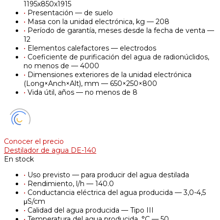
1195х850х1915
•
Presentación — de suelo
•
Masa con la unidad electrónica, kg — 208
•
Período de garantía, meses desde la fecha de venta —
12
•
Elementos calefactores — electrodos
•
Coeficiente de purificación del agua de radionúclidos,
no menos de — 4000
•
Dimensiones exteriores de la unidad electrónica
(Long×Anch×Alt), mm — 650×250×800
•
Vida útil, años — no menos de 8
Conocer el precio
Destilador de agua DE-140
En stock
•
Uso previsto — para producir del agua destilada
•
Rendimiento, l/h — 140.0
•
Conductancia eléctrica del agua producida — 3,0-4,5
μS/cm
•
Calidad del agua producida — Tipo III
•
Temperatura del agua producida, °С — 50