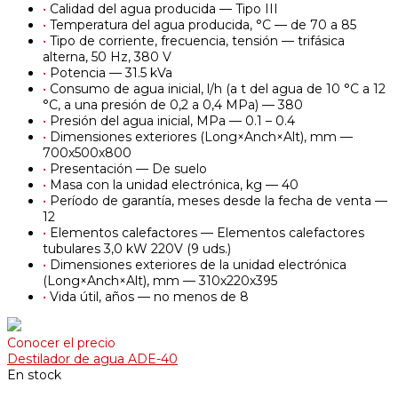
•
Calidad del agua producida — Tipo III
•
Temperatura del agua producida, °С — de 70 a 85
•
Tipo de corriente, frecuencia, tensión — trifásica
alterna, 50 Hz, 380 V
•
Potencia — 31.5 kVa
•
Consumo de agua inicial, l/h (a t del agua de 10 °C a 12
°C, a una presión de 0,2 a 0,4 MPa) — 380
•
Presión del agua inicial, MPa — 0.1 – 0.4
•
Dimensiones exteriores (Long×Anch×Alt), mm —
700х500х800
•
Presentación — De suelo
•
Masa con la unidad electrónica, kg — 40
•
Período de garantía, meses desde la fecha de venta —
12
•
Elementos calefactores — Elementos calefactores
tubulares 3,0 kW 220V (9 uds.)
•
Dimensiones exteriores de la unidad electrónica
(Long×Anch×Alt), mm — 310х220х395
•
Vida útil, años — no menos de 8
Conocer el precio
Destilador de agua ADE-40
En stock