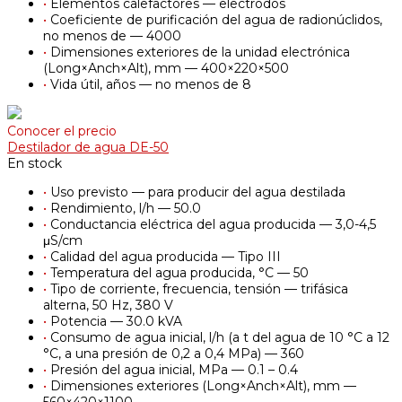
•
Elementos calefactores — electrodos
•
Coeficiente de purificación del agua de radionúclidos,
no menos de — 4000
•
Dimensiones exteriores de la unidad electrónica
(Long×Anch×Alt), mm — 400×220×500
•
Vida útil, años — no menos de 8
Conocer el precio
Destilador de agua DE-50
En stock
•
Uso previsto — para producir del agua destilada
•
Rendimiento, l/h — 50.0
•
Conductancia eléctrica del agua producida — 3,0-4,5
μS/cm
•
Calidad del agua producida — Tipo III
•
Temperatura del agua producida, °С — 50
•
Tipo de corriente, frecuencia, tensión — trifásica
alterna, 50 Hz, 380 V
•
Potencia — 30.0 kVA
•
Consumo de agua inicial, l/h (a t del agua de 10 °C a 12
°C, a una presión de 0,2 a 0,4 MPa) — 360
•
Presión del agua inicial, MPa — 0.1 – 0.4
•
Dimensiones exteriores (Long×Anch×Alt), mm —