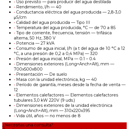
•
Uso previsto — para producir del agua destilada
•
Rendimiento, l/h — 40
•
Conductancia eléctrica del agua producida — 2,8-3,0
μS/cm
•
Calidad del agua producida — Tipo III
•
Temperatura del agua producida, °С — de 70 a 85
•
Tipo de corriente, frecuencia, tensión — trifásica
alterna, 50 Hz, 380 V
•
Potencia — 27 kVA
•
Consumo de agua inicial, l/h (a t del agua de 10 °C a 12
°C, a una presión de 0,2 a 0,4 MPa) — 320
•
Presión del agua inicial, MPa — 0.1 – 0.4
•
Dimensiones exteriores (Long×Anch×Alt), mm —
700х500х800
•
Presentación — De suelo
•
Masa con la unidad electrónica, kg — 40
•
Período de garantía, meses desde la fecha de venta —
12
•
Elementos calefactores — Elementos calefactores
tubulares 3,0 kW 220V (9 uds.)
•
Dimensiones exteriores de la unidad electrónica
(Long×Anch×Alt), mm — 310х220х395
•
Vida útil, años — no menos de 8
¿Necesitas una consulta?