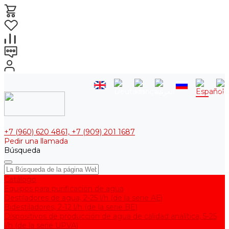
+7 (960) 620 4861, +7 (909) 201 1687
Pedir una llamada
Búsqueda
Catálogo
Equipos para purificación de agua
Destiladores de agua, 2-25 l/h (de la serie АЕ)
Bidestiladores, 2-12 l/h (de la serie BE)
Dispositivos de producción de agua de calidad analítica, 5-25
l/h (de la serie UPVA)