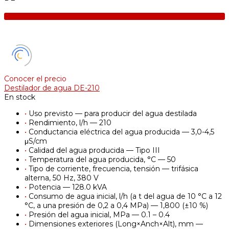
Conocer el precio
Destilador de agua DE-210
En stock
•
Uso previsto — para producir del agua destilada
•
Rendimiento, l/h — 210
•
Conductancia eléctrica del agua producida — 3,0-4,5
μS/cm
•
Calidad del agua producida — Tipo III
•
Temperatura del agua producida, °С — 50
•
Tipo de corriente, frecuencia, tensión — trifásica
alterna, 50 Hz, 380 V
•
Potencia — 128.0 kVA
•
Consumo de agua inicial, l/h (a t del agua de 10 °C a 12
°C, a una presión de 0,2 a 0,4 MPa) — 1,800 (±10 %)
•
Presión del agua inicial, MPa — 0.1 – 0.4
•
Dimensiones exteriores (Long×Anch×Alt), mm —