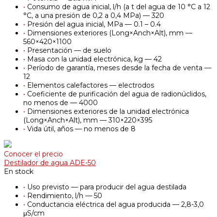
•
Consumo de agua inicial, l/h (a t del agua de 10 °C a 12
°C, a una presión de 0,2 a 0,4 MPa) — 320
•
Presión del agua inicial, MPa — 0.1 – 0.4
•
Dimensiones exteriores (Long×Anch×Alt), mm —
560×420×1100
•
Presentación — de suelo
•
Masa con la unidad electrónica, kg — 42
•
Período de garantía, meses desde la fecha de venta —
12
•
Elementos calefactores — electrodos
•
Coeficiente de purificación del agua de radionúclidos,
no menos de — 4000
•
Dimensiones exteriores de la unidad electrónica
(Long×Anch×Alt), mm — 310×220×395
•
Vida útil, años — no menos de 8
Conocer el precio
Destilador de agua ADE-50
En stock
•
Uso previsto — para producir del agua destilada
•
Rendimiento, l/h — 50
•
Conductancia eléctrica del agua producida — 2,8-3,0
μS/cm