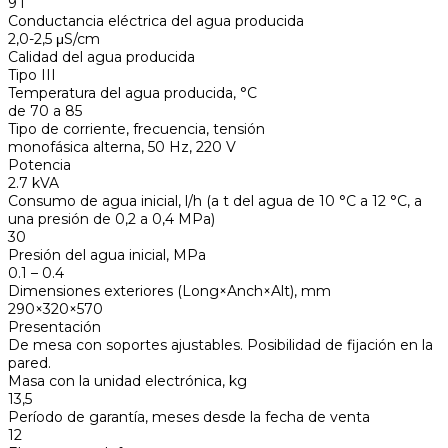
9 l
Conductancia eléctrica del agua producida
2,0-2,5 μS/cm
Calidad del agua producida
Tipo III
Temperatura del agua producida, °С
de 70 a 85
Tipo de corriente, frecuencia, tensión
monofásica alterna, 50 Hz, 220 V
Potencia
2.7 kVA
Consumo de agua inicial, l/h (a t del agua de 10 °C a 12 °C, a
una presión de 0,2 a 0,4 MPa)
30
Presión del agua inicial, MPa
0.1 – 0.4
Dimensiones exteriores (Long×Anch×Alt), mm
290×320×570
Presentación
De mesa con soportes ajustables. Posibilidad de fijación en la
pared.
Masa con la unidad electrónica, kg
13,5
Período de garantía, meses desde la fecha de venta
12