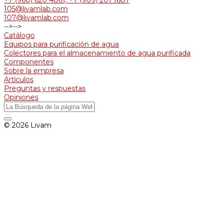
+7 (960) 620 4861, +7 (909) 201 1687
105@livamlab.com
107@livamlab.com
-->
-->
Catálogo
Equipos para purificación de agua
Colectores para el almacenamiento de agua purificada
Componentes
Sobre la empresa
Artículos
Preguntas y respuestas
Opiniones
© 2026 Livam