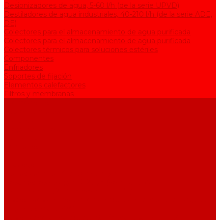
Desionizadores de agua, 5-60 l/h (de la serie UPVD)
Destiladores de agua industriales, 40-210 l/h (de la serie АDE,
DE)
Colectores para el almacenamiento de agua purificada
Colectores para el almacenamiento de agua purificada
Colectores térmicos para soluciones estériles
Componentes
Enfriadores
Soportes de fijación
Elementos calefactores
Filtros y membranas
Promociones
Sobre la empresa
Artículos
Preguntas y respuestas
Opiniones
Contactos
...
Catálogo
Equipos para purificación de agua
Destiladores de agua, 2-25 l/h (de la serie АЕ)
Bidestiladores, 2-12 l/h (de la serie BE)
Dispositivos de producción de agua de calidad analítica, 5-25
l/h (de la serie UPVA)
Desionizadores de agua, 5-60 l/h (de la serie UPVD)