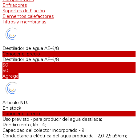
Enfriadores
Soportes de fijación
Elementos calefactores
Filtros y membranas
Destilador de agua АЕ-4/8
Conocer el precio
Destilador de agua АЕ-4/8
$0
$0
Agrega
Artículo NR:
En stock
Conocer el precio
Uso previsto -
para producir del agua destilada;
Rendimiento, l/h -
4;
Capacidad del colector incorporado -
9 l;
Conductancia eléctrica del agua producida -
2,0-2,5 μS/cm;