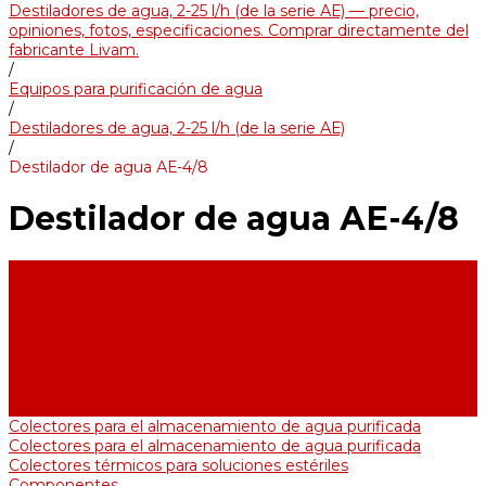
Destiladores de agua, 2-25 l/h (de la serie АЕ) — precio,
opiniones, fotos, especificaciones. Comprar directamente del
fabricante Livam.
/
Equipos para purificación de agua
/
Destiladores de agua, 2-25 l/h (de la serie АЕ)
/
Destilador de agua АЕ-4/8
Destilador de agua АЕ-4/8
Equipos para purificación de agua
Destiladores de agua, 2-25 l/h (de la serie АЕ)
Bidestiladores, 2-12 l/h (de la serie BE)
Dispositivos de producción de agua de calidad analítica, 5-25
l/h (de la serie UPVA)
Desionizadores de agua, 5-60 l/h (de la serie UPVD)
Destiladores de agua industriales, 40-210 l/h (de la serie АDE,
DE)
Colectores para el almacenamiento de agua purificada
Colectores para el almacenamiento de agua purificada
Colectores térmicos para soluciones estériles
Componentes