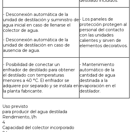
destilado incluidos.
- Desconexión automática de la
- Los paneles de
unidad de destilación y suministro de
protección protegen al
agua inicial en caso de llenarse el
personal del contacto
colector de agua.
con las unidades
- Desconexión automática de la
calientes y sirven de
unidad de destilación en caso de
elementos decorativos.
ausencia de agua.
- Posibilidad de conectar un
- Mantenimiento
enfriador de destilado para obtener
automático de la
el destilado con temperaturas
cantidad de agua
menores a 40 °С. El enfriador se
destinada a la
adquiere por separado y se instala en
evaporación en el
la planta fabricante.
destilador.
Uso previsto
para producir del agua destilada
Rendimiento, l/h
4
Capacidad del colector incorporado